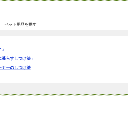
ペット用品を探す
ィ」
に暮らすしつけ法」
ーナーのしつけ法