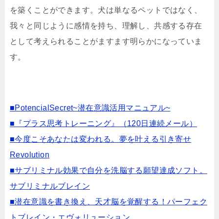
を築くことができます。犬は単なるペットではなく、
我々と同じように感情を持ち、理解し、共感する存在
として考えられることがますます明らかになっていま
す。
■PotencialSecret~潜在意識活用マニュアル~
■『プラス思考トレーニング』（120日連続メール）
■今度こそあなたは変われる。夢を叶える引き寄せ
Revolution
■サブリミナル効果で自分を洗脳する願望達成ソフト。
サブリミナルブレイン
■潜在意識を書き換え、天才脳を覚醒する！パーフェク
トブレイン・エヴォリューション