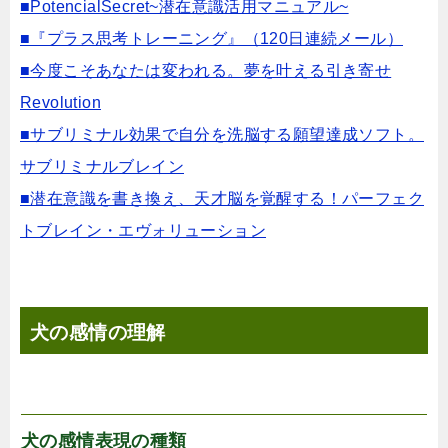
■PotencialSecret~潜在意識活用マニュアル~
■『プラス思考トレーニング』（120日連続メール）
■今度こそあなたは変われる。夢を叶える引き寄せ
Revolution
■サブリミナル効果で自分を洗脳する願望達成ソフト。
サブリミナルブレイン
■潜在意識を書き換え、天才脳を覚醒する！パーフェク
トブレイン・エヴォリューション
犬の感情の理解
犬の感情表現の種類