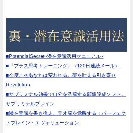
■PotencialSecret~潜在意識活用マニュアル~
■『プラス思考トレーニング』（120日連続メール）
■今度こそあなたは変われる。夢を叶える引き寄せ
Revolution
■サブリミナル効果で自分を洗脳する願望達成ソフト。
サブリミナルブレイン
■潜在意識を書き換え、天才脳を覚醒する！パーフェク
トブレイン・エヴォリューション