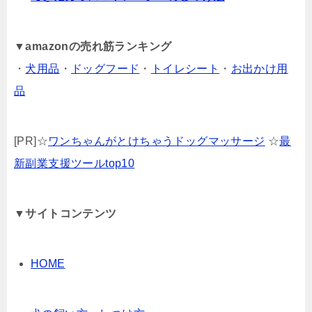
▼
amazonの売れ筋ランキング
・
犬用品
・
ドッグフード
・
トイレシート
・
お出かけ用
品
[PR]☆
ワンちゃんがとけちゃうドッグマッサージ
☆
最
新副業支援ツールtop10
▼サイトコンテンツ
HOME