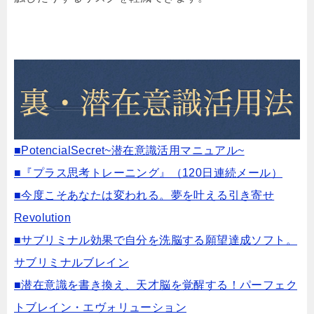
■PotencialSecret~潜在意識活用マニュアル~
■『プラス思考トレーニング』（120日連続メール）
■今度こそあなたは変われる。夢を叶える引き寄せ
Revolution
■サブリミナル効果で自分を洗脳する願望達成ソフト。
サブリミナルブレイン
■潜在意識を書き換え、天才脳を覚醒する！パーフェク
トブレイン・エヴォリューション