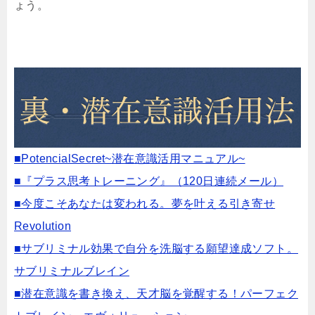
ょう。
■PotencialSecret~潜在意識活用マニュアル~
■『プラス思考トレーニング』（120日連続メール）
■今度こそあなたは変われる。夢を叶える引き寄せ
Revolution
■サブリミナル効果で自分を洗脳する願望達成ソフト。
サブリミナルブレイン
■潜在意識を書き換え、天才脳を覚醒する！パーフェク