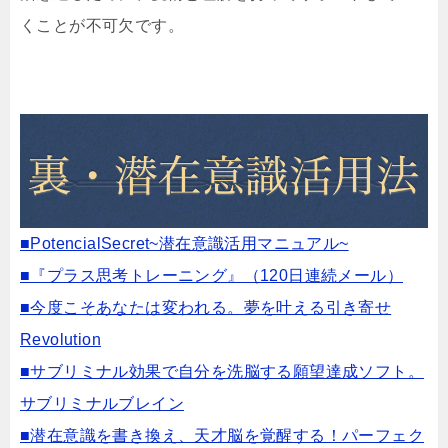
くことが不可欠です。
■PotencialSecret~潜在意識活用マニュアル~
■『プラス思考トレーニング』（120日連続メール）
■今度こそあなたは変われる。夢を叶える引き寄せ
Revolution
■サブリミナル効果で自分を洗脳する願望達成ソフト。
サブリミナルブレイン
■潜在意識を書き換え、天才脳を覚醒する！パーフェク