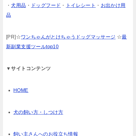
・
犬用品
・
ドッグフード
・
トイレシート
・
お出かけ用
品
[PR]☆
ワンちゃんがとけちゃうドッグマッサージ
☆
最
新副業支援ツールtop10
▼サイトコンテンツ
HOME
犬の飼い方・しつけ方
飼い主さんへのお役立ち情報