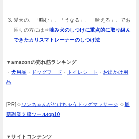
愛犬の、「噛む」、「うなる」、「吠える」、でお
困りの方には⇒
噛み犬のしつけに重点的に取り組ん
できたカリスマトレーナーのしつけ法
▼
amazonの売れ筋ランキング
・
犬用品
・
ドッグフード
・
トイレシート
・
お出かけ用
品
[PR]☆
ワンちゃんがとけちゃうドッグマッサージ
☆
最
新副業支援ツールtop10
▼サイトコンテンツ