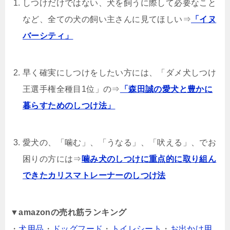
しつけだけではない、犬を飼うに際して必要なこと
など、全ての犬の飼い主さんに見てほしい⇒
「イヌ
バーシティ」
早く確実にしつけをしたい方には、「ダメ犬しつけ
王選手権全種目1位」の⇒
「森田誠の愛犬と豊かに
暮らすためのしつけ法」
愛犬の、「噛む」、「うなる」、「吠える」、でお
困りの方には⇒
噛み犬のしつけに重点的に取り組ん
できたカリスマトレーナーのしつけ法
▼
amazonの売れ筋ランキング
・
犬用品
・
ドッグフード
・
トイレシート
・
お出かけ用