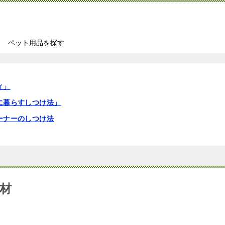
ペット用品を探す
ィ」
に暮らすしつけ法」
ーナーのしつけ法
材