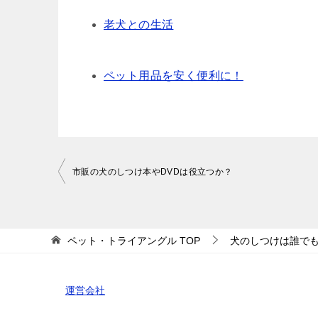
老犬との生活
ペット用品を安く便利に！
投
市販の犬のしつけ本やDVDは役立つか？
稿
ナ
ビ
ペット・トライアングル
TOP
犬のしつけは誰で
ゲ
ー
運営会社
シ