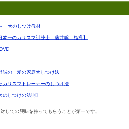
大学～ 犬のしつけ教材
日本一のカリスマ訓練士 藤井聡 指導】
DVD
野誠の「愛の家庭犬しつけ法」
たカリスマトレーナーのしつけ法
犬のしつけの法則】
に対しての興味を持ってもらうことが第一です。