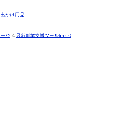
お出かけ用品
サージ
☆
最新副業支援ツールtop10