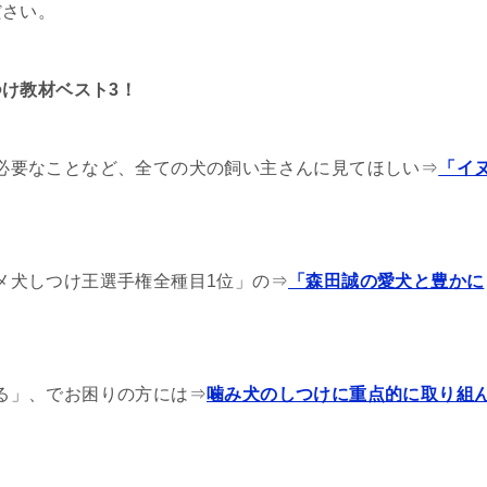
ださい。
け教材ベスト3！
必要なことなど、全ての犬の飼い主さんに見てほしい⇒
「イ
メ犬しつけ王選手権全種目1位」の⇒
「森田誠の愛犬と豊かに
る」、でお困りの方には⇒
噛み犬のしつけに重点的に取り組