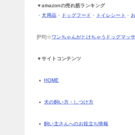
▼
amazonの売れ筋ランキング
・
犬用品
・
ドッグフード
・
トイレシート
・
[PR]☆
ワンちゃんがとけちゃうドッグマッ
▼サイトコンテンツ
HOME
犬の飼い方・しつけ方
飼い主さんへのお役立ち情報