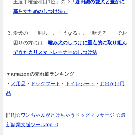
王選手権全種目1位」の⇒
「森田誠の愛犬と豊かに
暮らすためのしつけ法」
愛犬の、「噛む」、「うなる」、「吠える」、でお
困りの方には⇒
噛み犬のしつけに重点的に取り組ん
できたカリスマトレーナーのしつけ法
▼
amazonの売れ筋ランキング
・
犬用品
・
ドッグフード
・
トイレシート
・
お出かけ用
品
[PR]☆
ワンちゃんがとけちゃうドッグマッサージ
☆
最
新副業支援ツールtop10