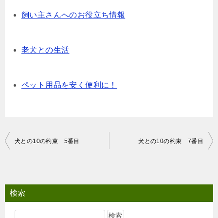
飼い主さんへのお役立ち情報
老犬との生活
ペット用品を安く便利に！
投
犬との10の約束 5番目
犬との10の約束 7番目
稿
ナ
ビ
検索
ゲ
ー