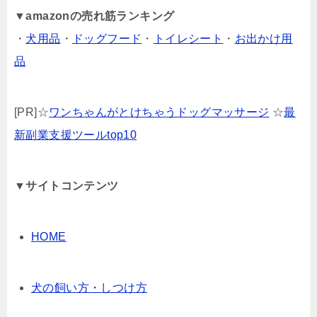
▼
amazonの売れ筋ランキング
・
犬用品
・
ドッグフード
・
トイレシート
・
お出かけ用
品
[PR]☆
ワンちゃんがとけちゃうドッグマッサージ
☆
最
新副業支援ツールtop10
▼サイトコンテンツ
HOME
犬の飼い方・しつけ方