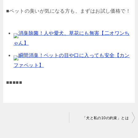
■ペットの臭いが気になる方も、まずはお試し価格で！
消臭除菌！人や愛犬、草花にも無害【二オワンち
ゃん】
瞬間消臭！ペットの目や口に入っても安全【カン
ファペット】
■■■■■
投
「犬と私の10の約束」とは
稿
ナ