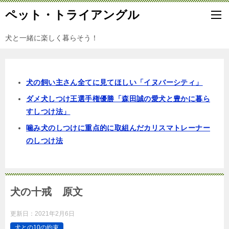
ペット・トライアングル
犬と一緒に楽しく暮らそう！
犬の飼い主さん全てに見てほしい「イヌバーシティ」
ダメ犬しつけ王選手権優勝「森田誠の愛犬と豊かに暮ら
すしつけ法」
噛み犬のしつけに重点的に取組んだカリスマトレーナー
のしつけ法
犬の十戒 原文
更新日：
2021年2月6日
犬との10の約束