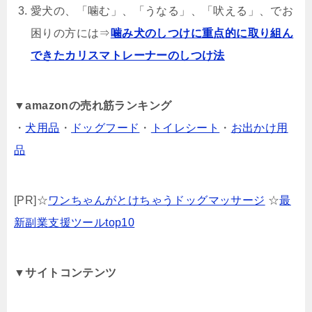
愛犬の、「噛む」、「うなる」、「吠える」、でお
困りの方には⇒
噛み犬のしつけに重点的に取り組ん
できたカリスマトレーナーのしつけ法
▼
amazonの売れ筋ランキング
・
犬用品
・
ドッグフード
・
トイレシート
・
お出かけ用
品
[PR]☆
ワンちゃんがとけちゃうドッグマッサージ
☆
最
新副業支援ツールtop10
▼サイトコンテンツ