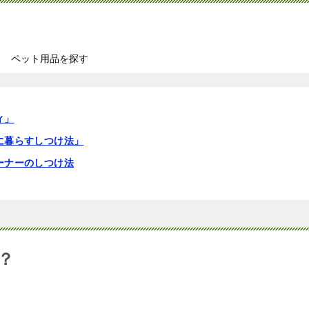
ペット用品を探す
ィ」
に暮らすしつけ法」
ーナーのしつけ法
？