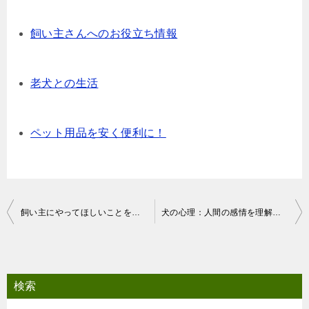
飼い主さんへのお役立ち情報
老犬との生活
ペット用品を安く便利に！
投
飼い主にやってほしいことをお願いする犬もいる
犬の心理：人間の感情を理解する彼らの驚くべき能力
稿
ナ
ビ
検索
ゲ