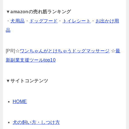
▼
amazonの売れ筋ランキング
・
犬用品
・
ドッグフード
・
トイレシート
・
お出かけ用
品
[PR]☆
ワンちゃんがとけちゃうドッグマッサージ
☆
最
新副業支援ツールtop10
▼サイトコンテンツ
HOME
犬の飼い方・しつけ方