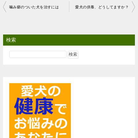
投
噛み癖のついた犬を治すには
愛犬の供養、どうしてますか？
稿
ナ
ビ
検索
ゲ
ー
シ
ョ
ン