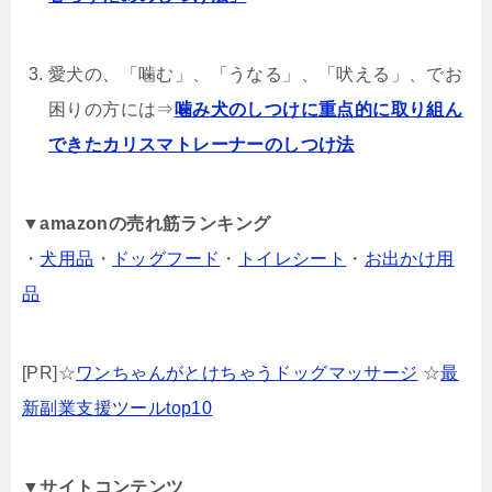
愛犬の、「噛む」、「うなる」、「吠える」、でお
困りの方には⇒
噛み犬のしつけに重点的に取り組ん
できたカリスマトレーナーのしつけ法
▼
amazonの売れ筋ランキング
・
犬用品
・
ドッグフード
・
トイレシート
・
お出かけ用
品
[PR]☆
ワンちゃんがとけちゃうドッグマッサージ
☆
最
新副業支援ツールtop10
▼サイトコンテンツ