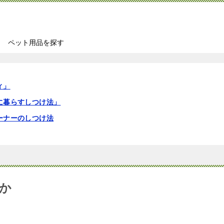
ペット用品を探す
ィ」
に暮らすしつけ法」
ーナーのしつけ法
か