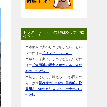
ドッグトレーナーのお勧めしつけ教
材ベスト3
▼本格的に犬のしつけをしたい、とい
う方には⇒
「イヌバーシティ」
▼早く、確実に、しつけをしたい方に
は⇒
「森田誠の愛犬と豊かに暮らすた
めのしつけ法」
▼噛む、うなる、吠える、でお困りの
方には⇒
噛み犬のしつけに重点的に取
り組んできたカリスマトレーナーのし
つけ法