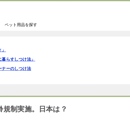
ペット用品を探す
ィ」
に暮らすしつけ法」
ーナーのしつけ法
齢規制実施。日本は？