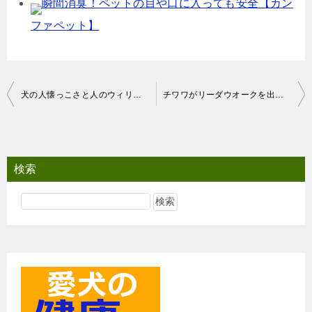
瞬間消臭！ペットの目や口に入っても安全【カン
ファペット】
投
犬の人懐っこさと人のウィリアム症候群との関係
チワワがリーダウオークを出来るようになるまでの3日間
稿
ナ
ビ
検索
ゲ
ー
シ
ョ
ン