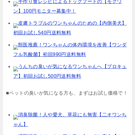
手作り食レシピによるドッグフードの【モグワ
ン】100円モニター募集中！
皮膚トラブルのワンちゃんのための【内側美犬】
初回お試し540円送料無料
獣医推薦！ワンちゃんの体内環境を改善【ワンダ
フル乳酸菌】初回990円送料無料
うんちの臭いが気になるワンちゃんへ【プロキュ
ア】初回お試し500円送料無料
■ペットの臭いが気になる方も、まずはお試し価格で！
消臭除菌！人や愛犬、草花にも無害【二オワンち
ゃん】