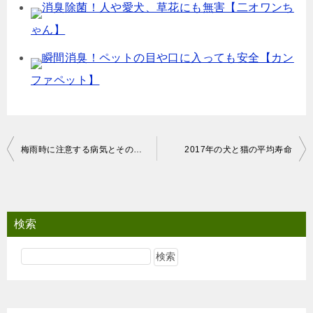
消臭除菌！人や愛犬、草花にも無害【二オワンち
ゃん】
瞬間消臭！ペットの目や口に入っても安全【カン
ファペット】
投
梅雨時に注意する病気とその対策
2017年の犬と猫の平均寿命
稿
ナ
ビ
検索
ゲ
ー
シ
ョ