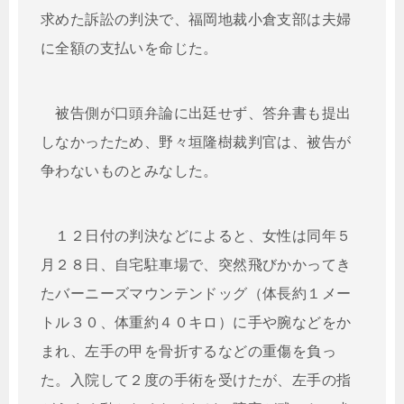
求めた訴訟の判決で、福岡地裁小倉支部は夫婦
に全額の支払いを命じた。
被告側が口頭弁論に出廷せず、答弁書も提出
しなかったため、野々垣隆樹裁判官は、被告が
争わないものとみなした。
１２日付の判決などによると、女性は同年５
月２８日、自宅駐車場で、突然飛びかかってき
たバーニーズマウンテンドッグ（体長約１メー
トル３０、体重約４０キロ）に手や腕などをか
まれ、左手の甲を骨折するなどの重傷を負っ
た。入院して２度の手術を受けたが、左手の指