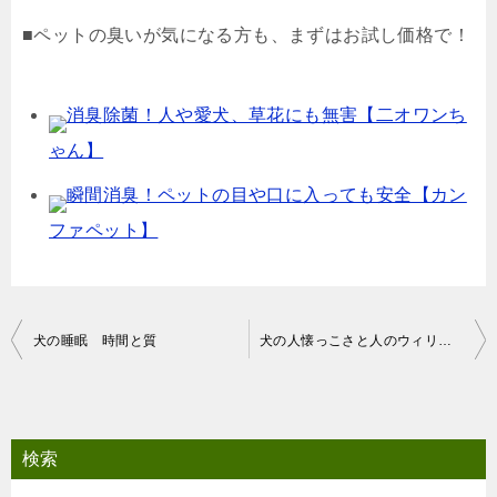
■ペットの臭いが気になる方も、まずはお試し価格で！
消臭除菌！人や愛犬、草花にも無害【二オワンち
ゃん】
瞬間消臭！ペットの目や口に入っても安全【カン
ファペット】
投
犬の睡眠 時間と質
犬の人懐っこさと人のウィリアム症候群との関係
稿
ナ
ビ
検索
ゲ