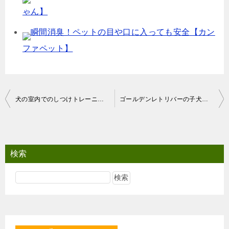
ゃん】
瞬間消臭！ペットの目や口に入っても安全【カン
ファペット】
投
犬の室内でのしつけトレーニング レッドのトイプードル4歳男の子
ゴールデンレトリバーの子犬に遊ばれるジャーマンシェパード
稿
ナ
ビ
検索
ゲ
ー
シ
ョ
ン