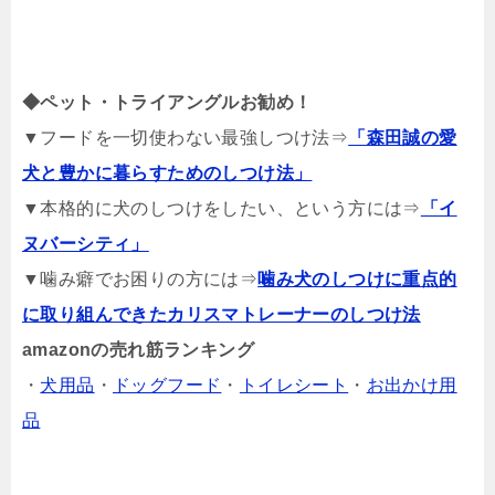
◆ペット・トライアングルお勧め！
▼フードを一切使わない最強しつけ法⇒
「森田誠の愛
犬と豊かに暮らすためのしつけ法」
▼本格的に犬のしつけをしたい、という方には⇒
「イ
ヌバーシティ」
▼噛み癖でお困りの方には⇒
噛み犬のしつけに重点的
に取り組んできたカリスマトレーナーのしつけ法
amazonの売れ筋ランキング
・
犬用品
・
ドッグフード
・
トイレシート
・
お出かけ用
品