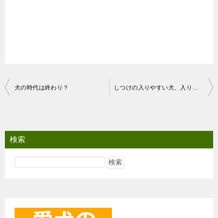
投
犬の時代は終わり？
しつけの入りやすい犬、入りにくい犬
稿
ナ
ビ
検索
ゲ
ー
シ
ョ
ン