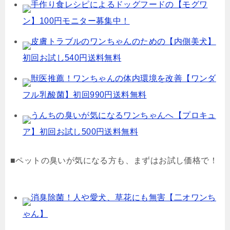
手作り食レシピによるドッグフードの【モグワ
ン】100円モニター募集中！
皮膚トラブルのワンちゃんのための【内側美犬】
初回お試し540円送料無料
獣医推薦！ワンちゃんの体内環境を改善【ワンダ
フル乳酸菌】初回990円送料無料
うんちの臭いが気になるワンちゃんへ【プロキュ
ア】初回お試し500円送料無料
■ペットの臭いが気になる方も、まずはお試し価格で！
消臭除菌！人や愛犬、草花にも無害【二オワンち
ゃん】