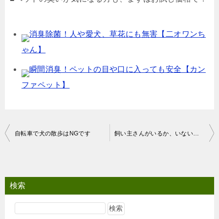
消臭除菌！人や愛犬、草花にも無害【二オワンち
ゃん】
瞬間消臭！ペットの目や口に入っても安全【カン
ファペット】
投
自転車で犬の散歩はNGです
飼い主さんがいるか、いないかで態度を変える犬
稿
ナ
ビ
検索
ゲ
ー