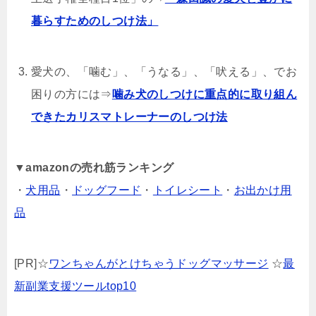
暮らすためのしつけ法」
愛犬の、「噛む」、「うなる」、「吠える」、でお
困りの方には⇒
噛み犬のしつけに重点的に取り組ん
できたカリスマトレーナーのしつけ法
▼
amazonの売れ筋ランキング
・
犬用品
・
ドッグフード
・
トイレシート
・
お出かけ用
品
[PR]☆
ワンちゃんがとけちゃうドッグマッサージ
☆
最
新副業支援ツールtop10