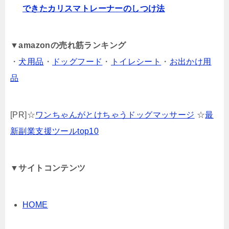
できたカリスマトレーナーのしつけ法
▼
amazonの売れ筋ランキング
・
犬用品
・
ドッグフード
・
トイレシート
・
お出かけ用
品
[PR]☆
ワンちゃんがとけちゃうドッグマッサージ
☆
最
新副業支援ツールtop10
▼サイトコンテンツ
HOME