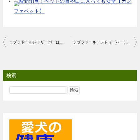
瞬間消臭！ペットの目や口に入っても安全【カン
ファペット】
投
ラブラドールレトリーバーはどんな犬？
ラブラドール・レトリーバー3歳女の子のしつけトレーニング前後の動画
稿
ナ
ビ
検索
ゲ
ー
シ
ョ
ン