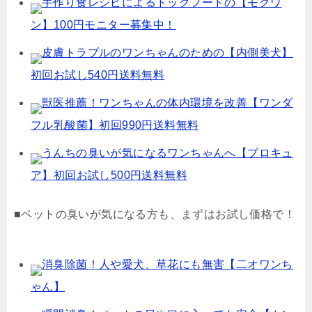
手作り食レシピによるドッグフードの【モグワ
ン】100円モニター募集中！
皮膚トラブルのワンちゃんのための【内側美犬】
初回お試し540円送料無料
獣医推薦！ワンちゃんの体内環境を改善【ワンダ
フル乳酸菌】初回990円送料無料
うんちの臭いが気になるワンちゃんへ【プロキュ
ア】初回お試し500円送料無料
■ペットの臭いが気になる方も、まずはお試し価格で！
消臭除菌！人や愛犬、草花にも無害【二オワンち
ゃん】