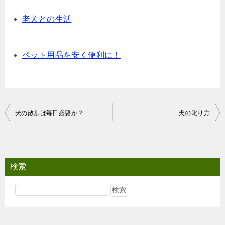
老犬との生活
ペット用品を安く便利に！
投
犬の散歩は毎日必要か？
犬の叱り方
稿
ナ
ビ
検索
ゲ
ー
シ
ョ