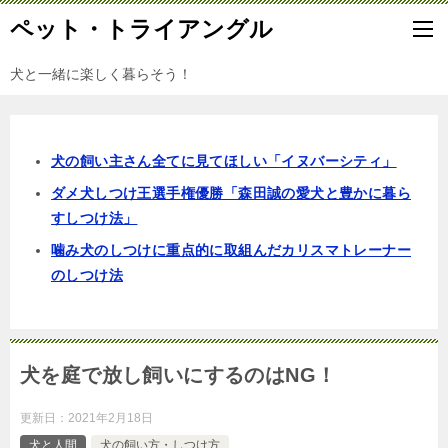
ペット・トライアングル
犬と一緒に楽しく暮らそう！
犬の飼い主さん全てに見てほしい「イヌバーシティ」
ダメ犬しつけ王選手権優勝「森田誠の愛犬と豊かに暮ら
すしつけ法」
噛み犬のしつけに重点的に取組んだカリスマトレーナー
のしつけ法
犬を庭で放し飼いにするのはNG！
更新日：
2021年2月18日
犬と人間
犬の飼い方・しつけ方