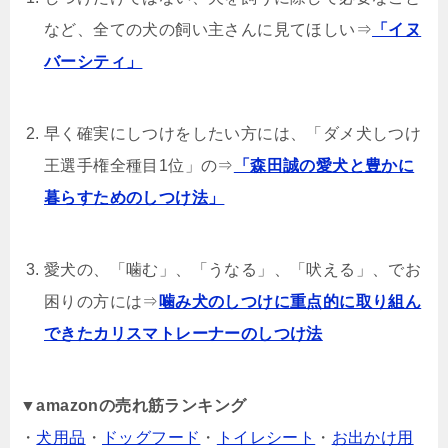
など、全ての犬の飼い主さんに見てほしい⇒
「イヌ
バーシティ」
早く確実にしつけをしたい方には、「ダメ犬しつけ
王選手権全種目1位」の⇒
「森田誠の愛犬と豊かに
暮らすためのしつけ法」
愛犬の、「噛む」、「うなる」、「吠える」、でお
困りの方には⇒
噛み犬のしつけに重点的に取り組ん
できたカリスマトレーナーのしつけ法
▼
amazonの売れ筋ランキング
・
犬用品
・
ドッグフード
・
トイレシート
・
お出かけ用