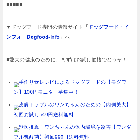
■■■■■
▼ドッグフード専門の情報サイト
「
ドッグフード・イ
ンフォ Dogfood-Info
」
へ
■愛犬の健康のために、まずはお試し価格でどうぞ！
手作り食レシピによるドッグフードの【モグワ
ン】100円モニター募集中！
皮膚トラブルのワンちゃんのための【内側美犬】
初回お試し540円送料無料
獣医推薦！ワンちゃんの体内環境を改善【ワンダ
フル乳酸菌】初回990円送料無料