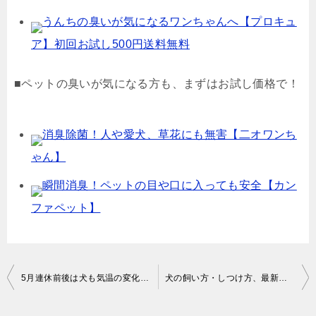
うんちの臭いが気になるワンちゃんへ【プロキュ
ア】初回お試し500円送料無料
■ペットの臭いが気になる方も、まずはお試し価格で！
消臭除菌！人や愛犬、草花にも無害【二オワンち
ゃん】
瞬間消臭！ペットの目や口に入っても安全【カン
ファペット】
投
5月連休前後は犬も気温の変化に要注意！
犬の飼い方・しつけ方、最新情報が正しいとは限らない
稿