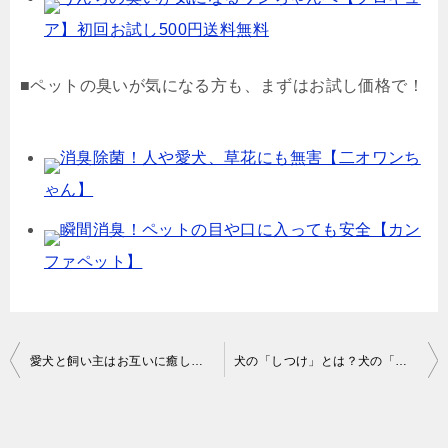
ア】初回お試し500円送料無料
■ペットの臭いが気になる方も、まずはお試し価格で！
消臭除菌！人や愛犬、草花にも無害【二オワンち
ゃん】
瞬間消臭！ペットの目や口に入っても安全【カン
ファペット】
投
愛犬と飼い主はお互いに癒しあっている
犬の「しつけ」とは？犬の「トレーニング」とは？？
稿
ナ