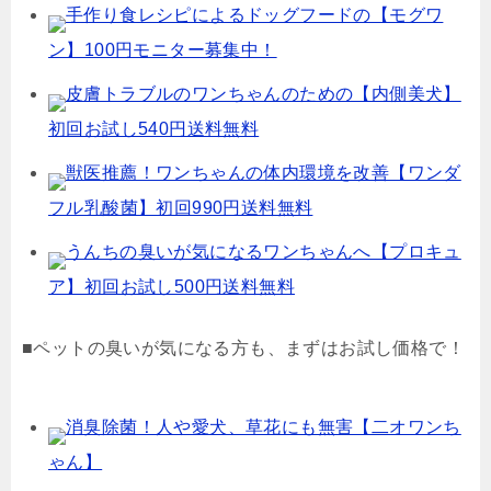
手作り食レシピによるドッグフードの【モグワ
ン】100円モニター募集中！
皮膚トラブルのワンちゃんのための【内側美犬】
初回お試し540円送料無料
獣医推薦！ワンちゃんの体内環境を改善【ワンダ
フル乳酸菌】初回990円送料無料
うんちの臭いが気になるワンちゃんへ【プロキュ
ア】初回お試し500円送料無料
■ペットの臭いが気になる方も、まずはお試し価格で！
消臭除菌！人や愛犬、草花にも無害【二オワンち
ゃん】