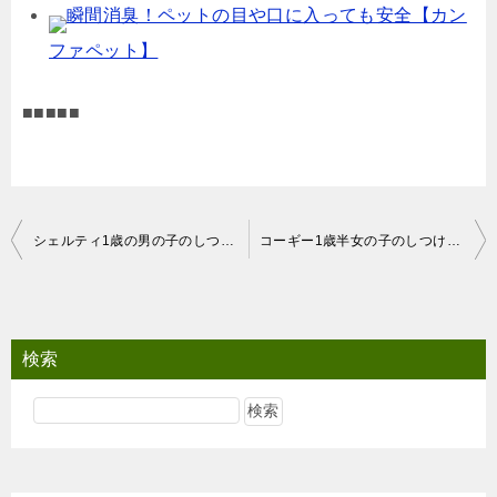
瞬間消臭！ペットの目や口に入っても安全【カン
ファペット】
■■■■■
投
シェルティ1歳の男の子のしつけトレーニング前後の動画
コーギー1歳半女の子のしつけトレーニング前後の動画
稿
ナ
ビ
検索
ゲ
ー
シ
ョ