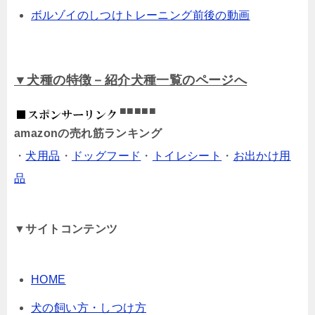
ボルゾイのしつけトレーニング前後の動画
▼犬種の特徴－紹介犬種一覧のページへ
■■■■■
amazonの売れ筋ランキング
・
犬用品
・
ドッグフード
・
トイレシート
・
お出かけ用
品
▼サイトコンテンツ
HOME
犬の飼い方・しつけ方