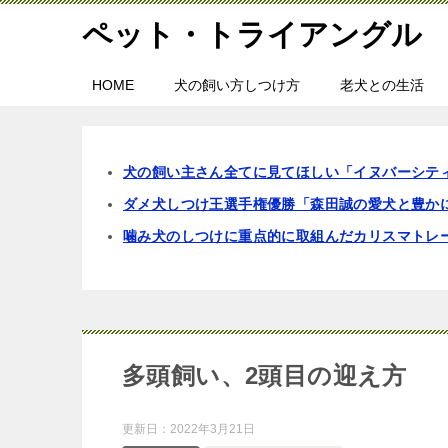
ペット・トライアングル
HOME
犬の飼い方しつけ方
老犬との生活
犬の飼い主さん全てに見てほしい「イヌバーシテ
ダメ犬しつけ王選手権優勝「森田誠の愛犬と豊か
噛み犬のしつけに重点的に取組んだカリスマトレ
多頭飼い、2頭目の迎え方
更新日：
2022年3月21日