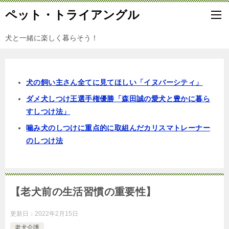
ペット・トライアングル
犬と一緒に楽しく暮らそう！
犬の飼い主さん全てに見てほしい「イヌバーシティ」
ダメ犬しつけ王選手権優勝「森田誠の愛犬と豊かに暮ら
すしつけ法」
噛み犬のしつけに重点的に取組んだカリスマトレーナー
のしつけ法
【老犬前の生活習慣の重要性】
更新日：
2022年2月15日
老犬介護