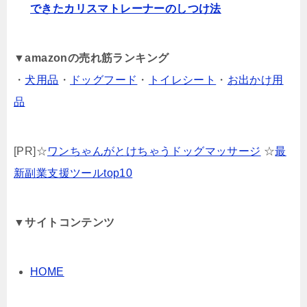
できたカリスマトレーナーのしつけ法
▼
amazonの売れ筋ランキング
・
犬用品
・
ドッグフード
・
トイレシート
・
お出かけ用
品
[PR]☆
ワンちゃんがとけちゃうドッグマッサージ
☆
最
新副業支援ツールtop10
▼サイトコンテンツ
HOME