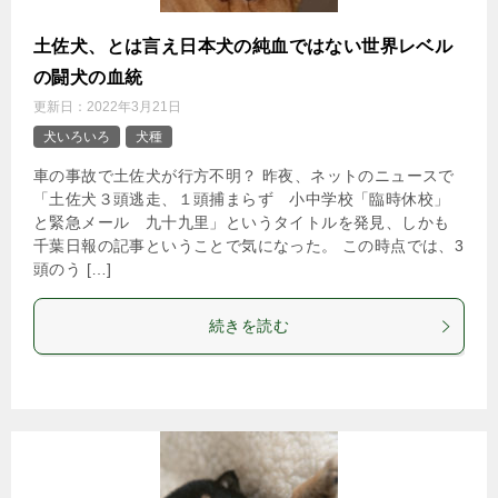
土佐犬、とは言え日本犬の純血ではない世界レベル
の闘犬の血統
更新日：
2022年3月21日
犬いろいろ
犬種
車の事故で土佐犬が行方不明？ 昨夜、ネットのニュースで
「土佐犬３頭逃走、１頭捕まらず 小中学校「臨時休校」
と緊急メール 九十九里」というタイトルを発見、しかも
千葉日報の記事ということで気になった。 この時点では、3
頭のう […]
続きを読む