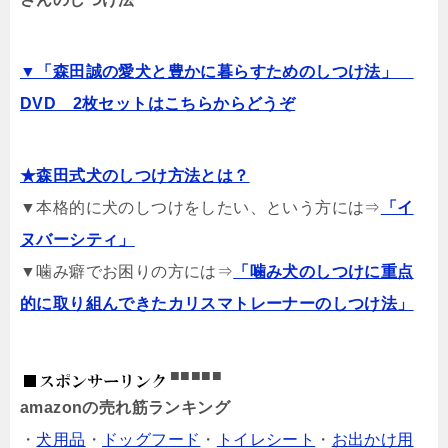
▼「森田誠の愛犬と豊かに暮らすためのしつけ法」
DVD 2枚セットはこちらからどうぞ
★森田式犬のしつけ方法とは？
▼本格的に犬のしつけをしたい、という方には⇒
「イ
ヌバーシティ」
▼噛み癖でお困りの方には⇒
「噛み犬のしつけに重点
的に取り組んできたカリスマトレーナーのしつけ法」
■■■■■
amazonの売れ筋ランキング
・
犬用品
・
ドッグフード
・
トイレシート
・
お出かけ用