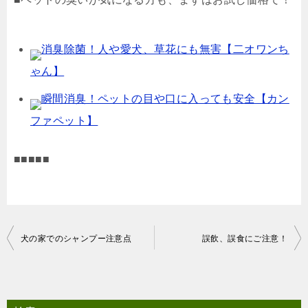
消臭除菌！人や愛犬、草花にも無害【二オワンち
ゃん】
瞬間消臭！ペットの目や口に入っても安全【カン
ファペット】
■■■■■
投
犬の家でのシャンプー注意点
誤飲、誤食にご注意！
稿
ナ
ビ